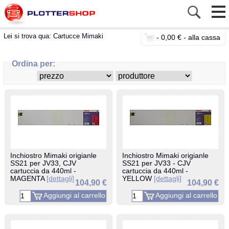
Lei si trova qua:
Cartucce Mimaki
-
0,00 € -
alla cassa
Ordina per:
Inchiostro Mimaki origianle
Inchiostro Mimaki origianle
SS21 per JV33, CJV
SS21 per JV33 - CJV
cartuccia da 440ml -
cartuccia da 440ml -
MAGENTA
[dettagli]
YELLOW
[dettagli]
104,90 €
104,90 €