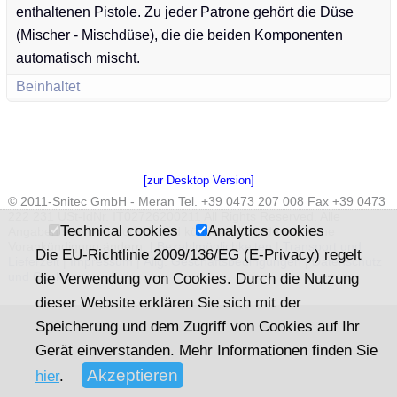
enthaltenen Pistole. Zu jeder Patrone gehört die Düse
(Mischer - Mischdüse), die die beiden Komponenten
automatisch mischt.
Beinhaltet
[zur Desktop Version]
© 2011-Snitec GmbH - Meran Tel. +39 0473 207 008 Fax +39 0473
222 231 USt-IdNr. IT02726200211 All Rights Reserved. Alle
Technical cookies
Analytics cookies
Angaben sind provisorisch und können sich jederzeit ohne
Vorankündigung ändern. |
Bezahlmöglichkeiten
|
Transport und
Die EU-Richtlinie 2009/136/EG (E-Privacy) regelt
Lieferzeit
|
Impressum
|
Allg. Geschäftsbedingungen
|
Datenschutz
die Verwendung von Cookies. Durch die Nutzung
und Cookies
dieser Website erklären Sie sich mit der
Speicherung und dem Zugriff von Cookies auf Ihr
Gerät einverstanden. Mehr Informationen finden Sie
hier
.